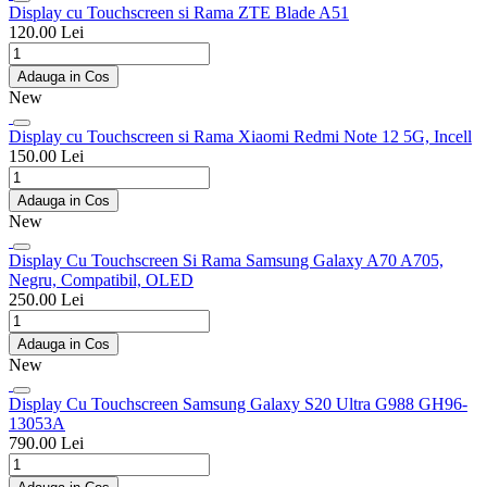
Display cu Touchscreen si Rama ZTE Blade A51
120.00 Lei
Adauga in Cos
New
Display cu Touchscreen si Rama Xiaomi Redmi Note 12 5G, Incell
150.00 Lei
Adauga in Cos
New
Display Cu Touchscreen Si Rama Samsung Galaxy A70 A705,
Negru, Compatibil, OLED
250.00 Lei
Adauga in Cos
New
Display Cu Touchscreen Samsung Galaxy S20 Ultra G988 GH96-
13053A
790.00 Lei