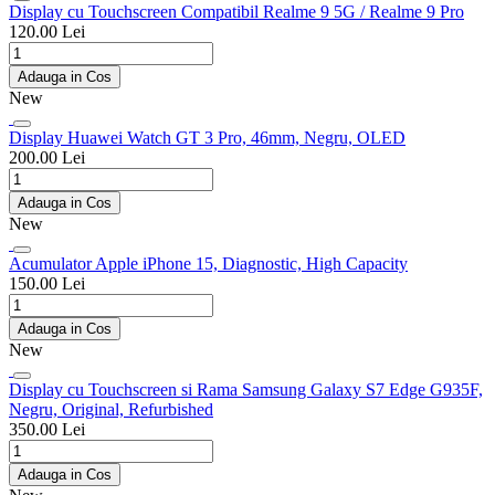
Display cu Touchscreen Compatibil Realme 9 5G / Realme 9 Pro
120.00 Lei
Adauga in Cos
New
Display Huawei Watch GT 3 Pro, 46mm, Negru, OLED
200.00 Lei
Adauga in Cos
New
Acumulator Apple iPhone 15, Diagnostic, High Capacity
150.00 Lei
Adauga in Cos
New
Display cu Touchscreen si Rama Samsung Galaxy S7 Edge G935F,
Negru, Original, Refurbished
350.00 Lei
Adauga in Cos