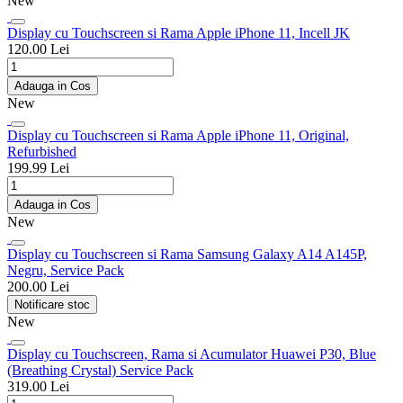
New
Display cu Touchscreen si Rama Apple iPhone 11, Incell JK
120.00 Lei
Adauga in Cos
New
Display cu Touchscreen si Rama Apple iPhone 11, Original,
Refurbished
199.99 Lei
Adauga in Cos
New
Display cu Touchscreen si Rama Samsung Galaxy A14 A145P,
Negru, Service Pack
200.00 Lei
Notificare stoc
New
Display cu Touchscreen, Rama si Acumulator Huawei P30, Blue
(Breathing Crystal) Service Pack
319.00 Lei