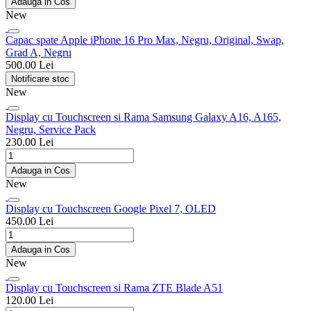
Adauga in Cos
New
Capac spate Apple iPhone 16 Pro Max, Negru, Original, Swap,
Grad A, Negru
500.00 Lei
Notificare stoc
New
Display cu Touchscreen si Rama Samsung Galaxy A16, A165,
Negru, Service Pack
230.00 Lei
Adauga in Cos
New
Display cu Touchscreen Google Pixel 7, OLED
450.00 Lei
Adauga in Cos
New
Display cu Touchscreen si Rama ZTE Blade A51
120.00 Lei